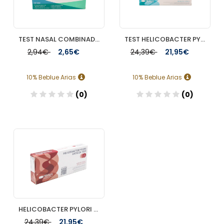
TEST NASAL COMBINADO AUTODIAGNOSTICO ANTIGENOS SARSCOV2 Y GRIPE A/B SAFECARE BIOTECH (ALEU MEDICAL
TEST HELICOBACTER PYLORI PRIMA HOME TEST DE AUTODIAGNOSTICO 1 TEST
2,94€
2,65€
24,39€
21,95€
10% Beblue Arias
10% Beblue Arias
(0)
(0)
Añadir
Añadir
HELICOBACTER PYLORI ANTIGEN TEST PRIMA HOME 1 UNIDAD
24,39€
21,95€