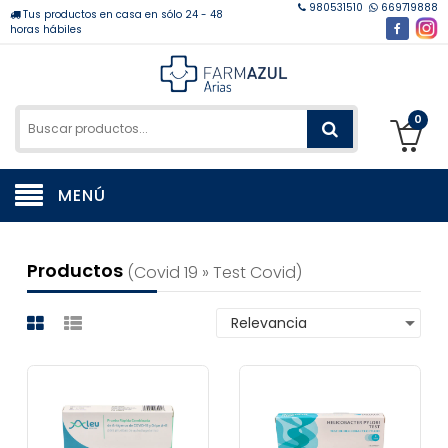
980531510
669719888
Tus productos en casa en sólo 24 - 48
horas hábiles
0
MENÚ
Productos
(covid 19 » Test Covid)