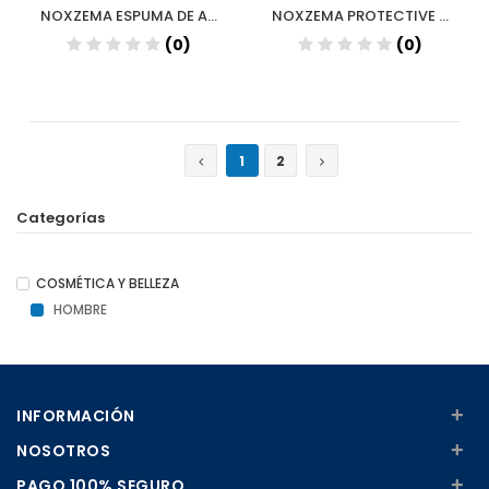
NOXZEMA ESPUMA DE AFEITAR 50 ML
NOXZEMA PROTECTIVE SHAVE COCOA BUTTER Y VIT E 300 ML
(0)
(0)
1
2
Categorías
COSMÉTICA Y BELLEZA
HOMBRE
+
INFORMACIÓN
+
NOSOTROS
+
PAGO 100% SEGURO