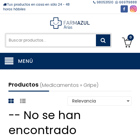
980531510
669719888
Tus productos en casa en sólo 24 - 48
horas hábiles
0
MENÚ
Productos
(medicamentos » Gripe)
-- No se han
encontrado