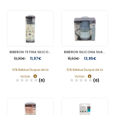
Añadir
Añadir
BIBERON TETINA SILICONA FISIOLOGICA SUAVINEX FLUJO L 360 ML
BIBERON SILICONA SUAVINEX ENTRENA ANTIDERRAME ASAS + 6 M FIRST 150 ML
13,30€
11,97€
15,50€
13,95€
10% Beblue Duque de la
10% Beblue Duque de la
Victori...
Victori...
(0)
(0)
Añadir
Añadir