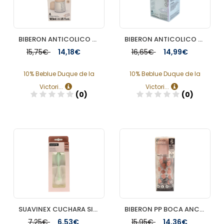
BIBERON ANTICOLICO TETINA LACTANCIA SILICONA MIXTA SUAVINEX 180 ML
BIBERON ANTICOLICO T SILICONA SUAVINEX M 270 ML
15,75€
14,18€
16,65€
14,99€
10% Beblue Duque de la
10% Beblue Duque de la
Victori...
Victori...
(0)
(0)
Añadir
Añadir
SUAVINEX CUCHARA SILICONA +4M
BIBERON PP BOCA ANCHA T SILICONA SUAVINEX PREMIUM 3 POSICIONES 360 ML
7,25€
6,53€
15,95€
14,36€