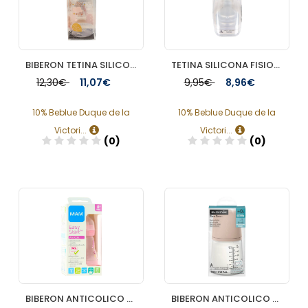
BIBERON TETINA SILICONA FISIOLOGICA SUAVINEX FLUJO M 270 ML
TETINA SILICONA FISIOLOGICA SUAVINEX FLUJO M 2 UNIDADES
12,30€
11,07€
9,95€
8,96€
10% Beblue Duque de la
10% Beblue Duque de la
Victori...
Victori...
(0)
(0)
Añadir
Añadir
BIBERON ANTICOLICO T SILICONA SUAVINEX ADAPTABLE + 0 MESES 1 ENVASE 180 ML LIGHT SAND
BIBERON ANTICOLICO T SILICONA SUAVINEX ADAPTABLE + 0 MESES 1 ENVASE 180 ML ALMOND