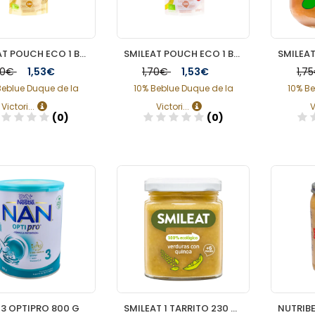
SMILEAT POUCH ECO 1 BOLSA 100 G SABOR LECHE ALMENDRA MANGO Y PIÑA
SMILEAT POUCH ECO 1 BOLSA 100 G SABOR FRESA Y PLATANO
70€
1,53€
1,70€
1,53€
1,7
Beblue Duque de la
10% Beblue Duque de la
10% Be
Victori...
Victori...
V
(0)
(0)
Añadir
Añadir
3 OPTIPRO 800 G
SMILEAT 1 TARRITO 230 G SABOR VERDURA CON QUINOA