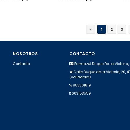
Añadir
Añadir
1
2
3
NOSOTROS
CONTACTO
Contacto
Farmazul Duque De La Victoria,
Calle Duque de la Victoria, 20, 
(Valladolid)
983301819
663153559