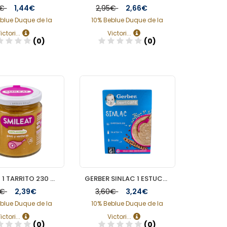
0€
1,44€
2,95€
2,66€
blue Duque de la
10% Beblue Duque de la
ictori...
Victori...
(0)
(0)
Añadir
Añadir
SMILEAT 1 TARRITO 230 G SABOR PAVO Y VERDURA
GERBER SINLAC 1 ESTUCHE 250 G
5€
2,39€
3,60€
3,24€
blue Duque de la
10% Beblue Duque de la
ictori...
Victori...
(0)
(0)