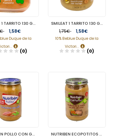
SMILEAT 1 TARRITO 130 G SABOR PERA Y MANZANA
SMILEAT 1 TARRITO 130 G SABOR MULTIFRUTA CON MANGO
5€
1,58€
1,75€
1,58€
blue Duque de la
10% Beblue Duque de la
ictori...
Victori...
(0)
(0)
Añadir
Añadir
NUTRIBEN POLLO CON GUISANTES Y ZANAHORIAS POTITO 235 G
NUTRIBEN ECOPOTITOS VERDURAS DE LA HUERTA CON POLLO DEL CORRAL 235 G