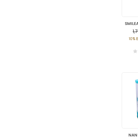
1,
10% 
NAN 